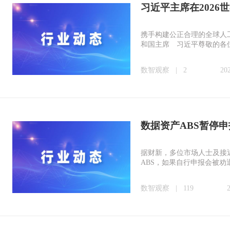
习近平主席在202
携手构建公正合理的全球人工
和国主席 习近平尊敬的各
数智观察
|
2
20
数据资产ABS暂停
据财新，多位市场人士及接
ABS，如果自行申报会被
数智观察
|
119