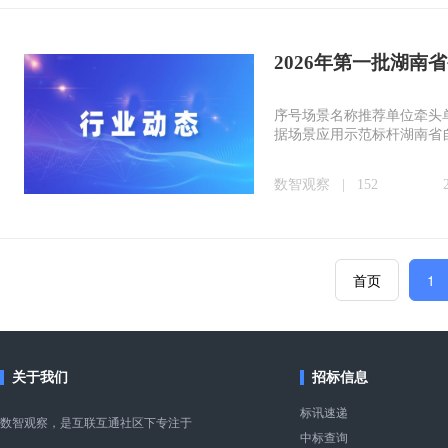
2026年第一批湖
序号场景名称推荐单位牵头
据场景应用示范标杆湖南省
数智观察
|
152
首页️
1
关于我们
招标信息
标讯速递
数智观察，是互联互通社区下专注于
中标查询