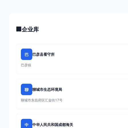
🏢
企业库
巴
巴彦县看守所
巴彦镇
聊
聊城市生态环境局
聊城市东昌府区汇金街17号
中
中华人民共和国成都海关